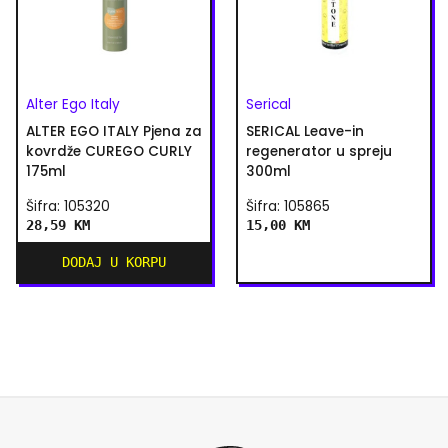
Alter Ego Italy
Serical
ALTER EGO ITALY Pjena za
SERICAL Leave-in
kovrdže CUREGO CURLY
regenerator u spreju
175ml
300ml
Šifra: 105320
Šifra: 105865
28,59 KM
15,00 KM
DODAJ U KORPU