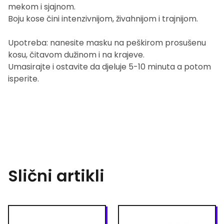
mekom i sjajnom.
Boju kose čini intenzivnijom, živahnijom i trajnijom.
Upotreba: nanesite masku na peškirom prosušenu
kosu, čitavom dužinom i na krajeve.
Umasirajte i ostavite da djeluje 5-10 minuta a potom
isperite.
Slični artikli