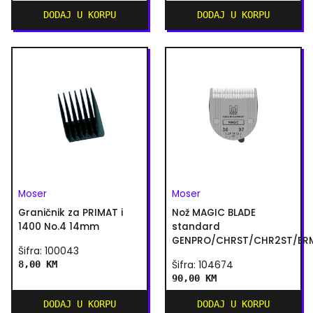
DODAJ U KORPU
DODAJ U KORPU
Moser
Moser
Graničnik za PRIMAT i
Nož MAGIC BLADE
1400 No.4 14mm
standard
GENPRO/CHRST/CHR2ST/ER
Šifra: 100043
8,00 KM
Šifra: 104674
90,00 KM
DODAJ U KORPU
DODAJ U KORPU