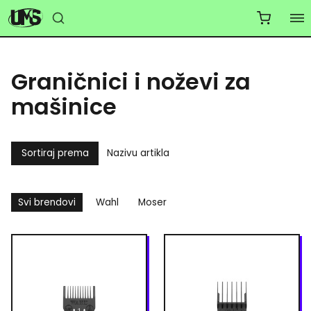
Graničnici i noževi za
mašinice
Sortiraj prema
Nazivu artikla
Svi brendovi
Wahl
Moser