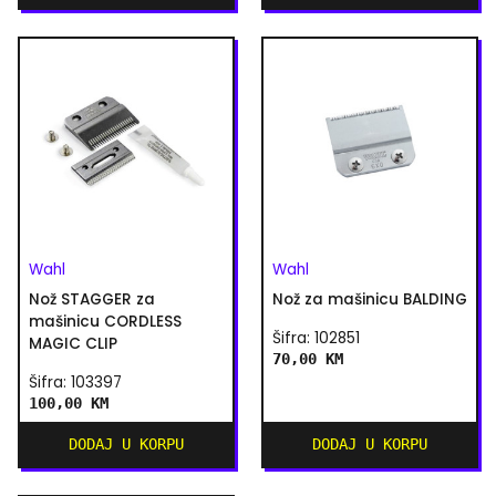
Wahl
Wahl
Nož STAGGER za
Nož za mašinicu BALDING
mašinicu CORDLESS
Šifra: 102851
MAGIC CLIP
70,00 KM
Šifra: 103397
100,00 KM
DODAJ U KORPU
DODAJ U KORPU