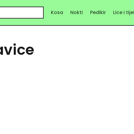
Kosa
Nokti
Pedikir
Lice i tij
avice