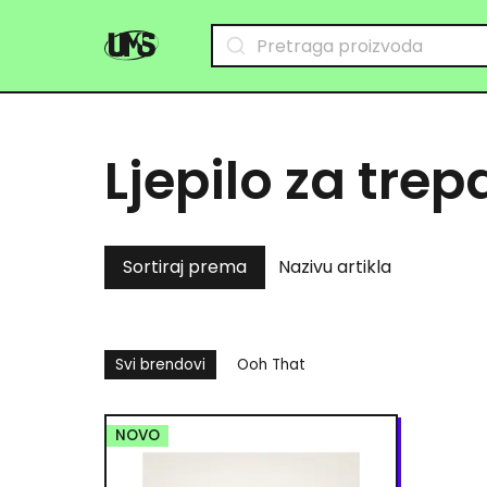
Ljepilo za trep
Sortiraj prema
Nazivu artikla
Svi brendovi
Ooh That
NOVO