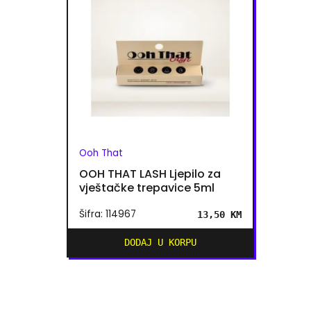
Ooh That
OOH THAT LASH Ljepilo za
vještačke trepavice 5ml
Šifra: 114967
13,50 KM
DODAJ U KORPU