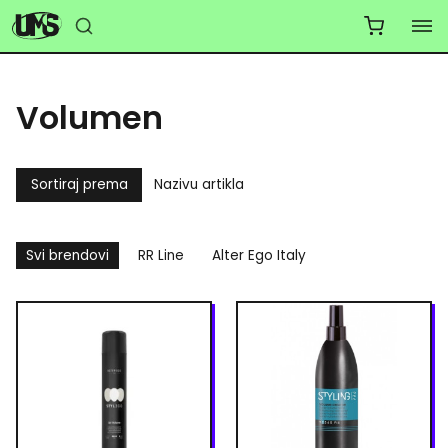
Volumen
Sortiraj prema
Nazivu artikla
Svi brendovi
RR Line
Alter Ego Italy