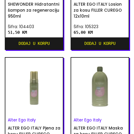
SHEWONDER Hidratantni
ALTER EGO ITALY Losion
šampon za regeneraciju
za kosu FILLER CUREGO
950ml
12x10ml
Šifra: 104403
Šifra: 105323
51,50 KM
65,00 KM
DODAJ U KORPU
DODAJ U KORPU
Alter Ego Italy
Alter Ego Italy
ALTER EGO ITALY Pjena za
ALTER EGO ITALY Maska