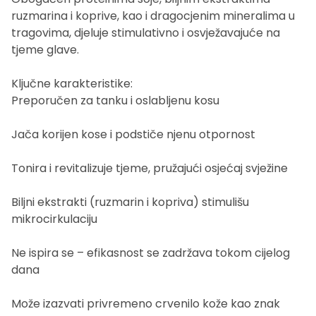
ruzmarina i koprive, kao i dragocjenim mineralima u
tragovima, djeluje stimulativno i osvježavajuće na
tjeme glave.
Ključne karakteristike:
Preporučen za tanku i oslabljenu kosu
Jača korijen kose i podstiče njenu otpornost
Tonira i revitalizuje tjeme, pružajući osjećaj svježine
Biljni ekstrakti (ruzmarin i kopriva) stimulišu
mikrocirkulaciju
Ne ispira se – efikasnost se zadržava tokom cijelog
dana
Može izazvati privremeno crvenilo kože kao znak