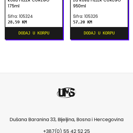
kosu FILLER CUREGO
za kosu FILLER CUREGO
175ml
950ml
Šifra: 105324
Šifra: 105326
28,59 KM
57,20 KM
DODAJ U KORPU
DODAJ U KORPU
Dušana Baranina 33, Bijeljina, Bosna i Hercegovina
+387(0) 55 42 52 25