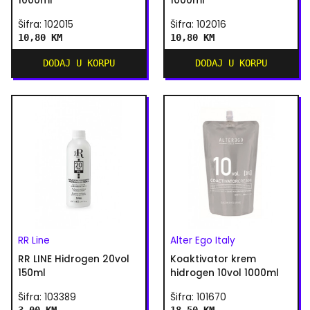
1000ml
1000ml
Šifra: 102015
Šifra: 102016
10,80 KM
10,80 KM
DODAJ U KORPU
DODAJ U KORPU
RR Line
Alter Ego Italy
RR LINE Hidrogen 20vol
Koaktivator krem
150ml
hidrogen 10vol 1000ml
Šifra: 103389
Šifra: 101670