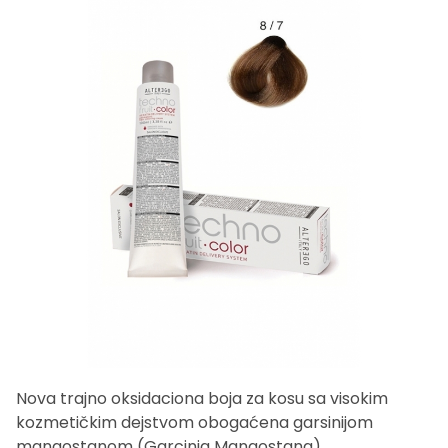
Nova trajno oksidaciona boja za kosu sa visokim
kozmetičkim dejstvom obogaćena garsinijom
mangostanom (Garcinia Mangostana).