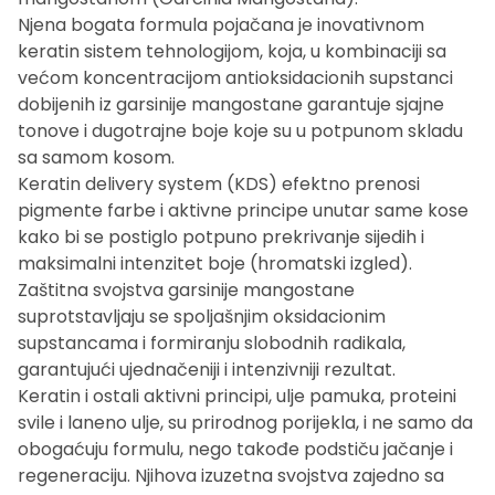
Njena bogata formula pojačana je inovativnom
keratin sistem tehnologijom, koja, u kombinaciji sa
većom koncentracijom antioksidacionih supstanci
dobijenih iz garsinije mangostane garantuje sjajne
tonove i dugotrajne boje koje su u potpunom skladu
sa samom kosom.
Keratin delivery system (KDS) efektno prenosi
pigmente farbe i aktivne principe unutar same kose
kako bi se postiglo potpuno prekrivanje sijedih i
maksimalni intenzitet boje (hromatski izgled).
Zaštitna svojstva garsinije mangostane
suprotstavljaju se spoljašnjim oksidacionim
supstancama i formiranju slobodnih radikala,
garantujući ujednačeniji i intenzivniji rezultat.
Keratin i ostali aktivni principi, ulje pamuka, proteini
svile i laneno ulje, su prirodnog porijekla, i ne samo da
obogaćuju formulu, nego takođe podstiču jačanje i
regeneraciju. Njihova izuzetna svojstva zajedno sa