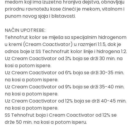
medom koji ima izuzetna hranjiva dejstva, obnavljaju
prirodnu ravnotežu kose čineći je mekom, vitalnom i
punom novog sjaja i blistavosti.
NAČIN UPOTREBE:
Tehnofrut kolor se miješa sa specijalnim hidrogenom
u kremi (Cream Coactivator) u razmjeri 1:1.5, dok je
odnos boje iz SS Technofruit kolor linije i hidrogena 1:2.
Uz Cream Coactivator od 3% boja se drži 30 min. na
kosi a potom ispere.
Uz Cream Coactivator od 6% boja se drži 30-35 min.
na kosi a potom ispere.
Uz Cream Coactivator od 9% boja se drži 35-40 min.
na kosi a potom ispere.
Uz Cream Coactivator od 12% boja se drži 40-45 min.
na kosi a potom ispere.
SS Tehnofrut boja i Cream Coactivator od 12% se
drže 50 min. na kosi a potom isperu.