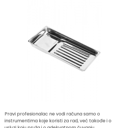
Pravi profesionalac ne vodi računa samo o
instrumentima koje koristi za rad, već takođe i o
usluzi koju pruža i o adekvatnom čuvanju