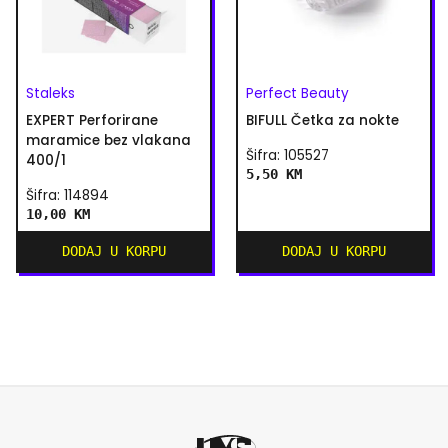
Staleks
Perfect Beauty
EXPERT Perforirane
BIFULL Četka za nokte
maramice bez vlakana
Šifra: 105527
400/1
5,50 KM
Šifra: 114894
10,00 KM
DODAJ U KORPU
DODAJ U KORPU