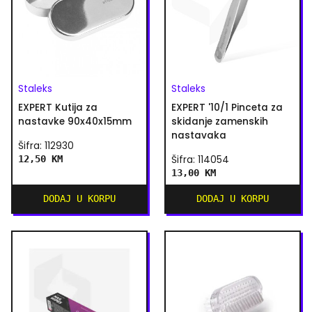
Staleks
Staleks
EXPERT Kutija za
EXPERT '10/1 Pinceta za
nastavke 90x40x15mm
skidanje zamenskih
nastavaka
Šifra: 112930
12,50 KM
Šifra: 114054
13,00 KM
DODAJ U KORPU
DODAJ U KORPU