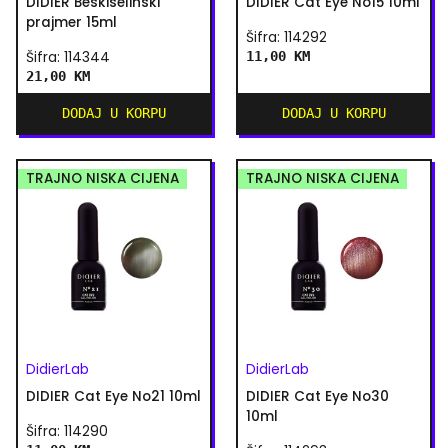
DIDIER Beskiselinski
DIDIER Cat Eye No15 10ml
prajmer 15ml
Šifra: 114292
Šifra: 114344
11,00 KM
21,00 KM
DODAJ U KORPU
DODAJ U KORPU
TRAJNO NISKA CIJENA
TRAJNO NISKA CIJENA
DidierLab
DidierLab
DIDIER Cat Eye No21 10ml
DIDIER Cat Eye No30
10ml
Šifra: 114290