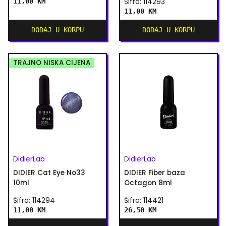
11,00 KM
Šifra: 114293
11,00 KM
DODAJ U KORPU
DODAJ U KORPU
TRAJNO NISKA CIJENA
DidierLab
DidierLab
DIDIER Cat Eye No33
DIDIER Fiber baza
10ml
Octagon 8ml
Šifra: 114294
Šifra: 114421
11,00 KM
26,50 KM