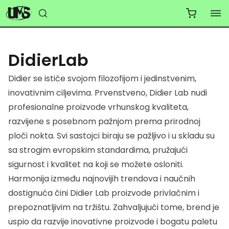
DidierLab
Didier se ističe svojom filozofijom i jedinstvenim,
inovativnim ciljevima. Prvenstveno, Didier Lab nudi
profesionalne proizvode vrhunskog kvaliteta,
razvijene s posebnom pažnjom prema prirodnoj
ploči nokta. Svi sastojci biraju se pažljivo i u skladu su
sa strogim evropskim standardima, pružajući
sigurnost i kvalitet na koji se možete osloniti.
Harmonija između najnovijih trendova i naučnih
dostignuća čini Didier Lab proizvode privlačnim i
prepoznatljivim na tržištu. Zahvaljujući tome, brend je
uspio da razvije inovativne proizvode i bogatu paletu