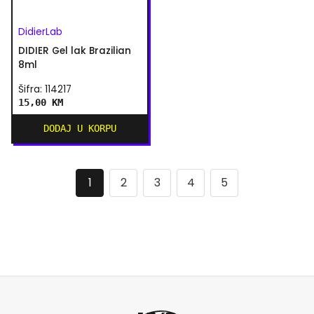
DidierLab
DIDIER Gel lak Brazilian
8ml
Šifra: 114217
15,00 KM
DODAJ U KORPU
1
2
3
4
5