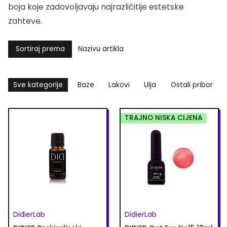
boja koje zadovoljavaju najrazličitije estetske
zahteve.
Sortiraj prema
Nazivu artikla
Sve kategorije
Baze
Lakovi
Ulja
Ostali pribor
TRAJNO NISKA CIJENA
DidierLab
DidierLab