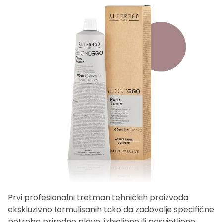
Prvi profesionalni tretman tehničkih proizvoda
ekskluzivno formulisanih tako da zadovolje specifične
potrebe prirodno plave, izbjeljene ili posvjetljene