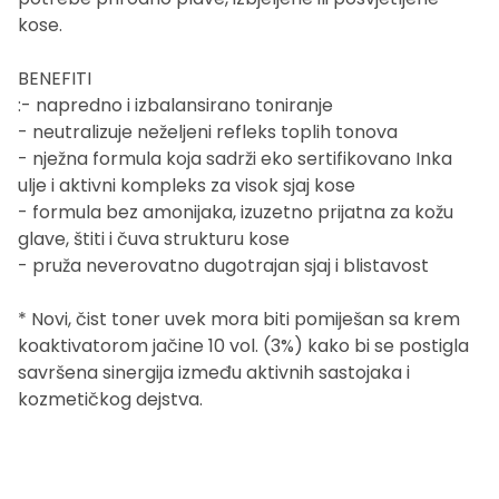
kose.
BENEFITI
:- napredno i izbalansirano toniranje
- neutralizuje neželjeni refleks toplih tonova
- nježna formula koja sadrži eko sertifikovano Inka
ulje i aktivni kompleks za visok sjaj kose
- formula bez amonijaka, izuzetno prijatna za kožu
glave, štiti i čuva strukturu kose
- pruža neverovatno dugotrajan sjaj i blistavost
* Novi, čist toner uvek mora biti pomiješan sa krem
koaktivatorom jačine 10 vol. (3%) kako bi se postigla
savršena sinergija između aktivnih sastojaka i
kozmetičkog dejstva.