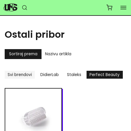
Ostali pribor
Sortiraj prema
Nazivu artikla
Svi brendovi
DidierLab
Staleks
Perfect Beauty