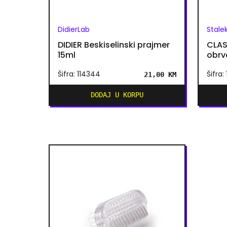
DidierLab
Stale
DIDIER Beskiselinski prajmer
CLAS
15ml
obrv
Šifra: 114344
Šifra:
21,00 KM
DODAJ U KORPU