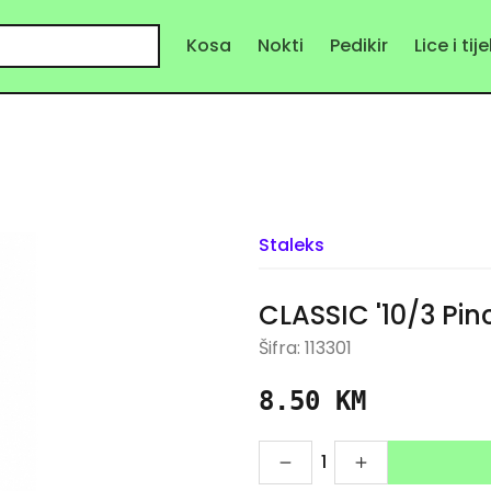
Kosa
Nokti
Pedikir
Lice i tij
Staleks
CLASSIC '10/3 Pin
Šifra: 113301
8.50 KM
1