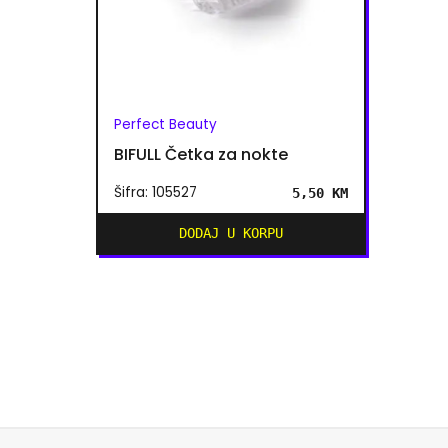
Perfect Beauty
BIFULL Četka za nokte
Šifra: 105527
5,50 KM
DODAJ U KORPU