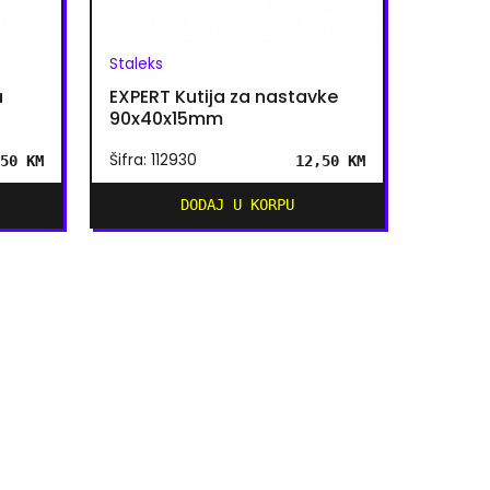
Staleks
a
EXPERT Kutija za nastavke
90x40x15mm
Šifra: 112930
50 KM
12,50 KM
DODAJ U KORPU