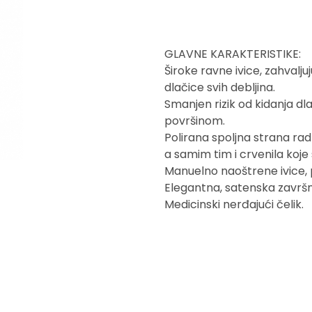
GLAVNE KARAKTERISTIKE:
Široke ravne ivice, zahval
dlačice svih debljina.
Smanjen rizik od kidanja 
površinom.
Polirana spoljna strana rad
a samim tim i crvenila koje
Manuelno naoštrene ivice, 
Elegantna, satenska završn
Medicinski nerđajući čelik.