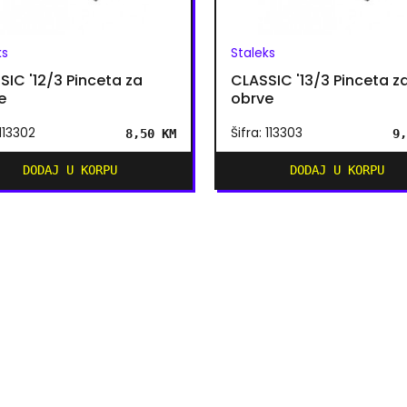
ks
Staleks
SIC '12/3 Pinceta za
CLASSIC '13/3 Pinceta z
e
obrve
 113302
Šifra: 113303
8,50 KM
9,
DODAJ U KORPU
DODAJ U KORPU