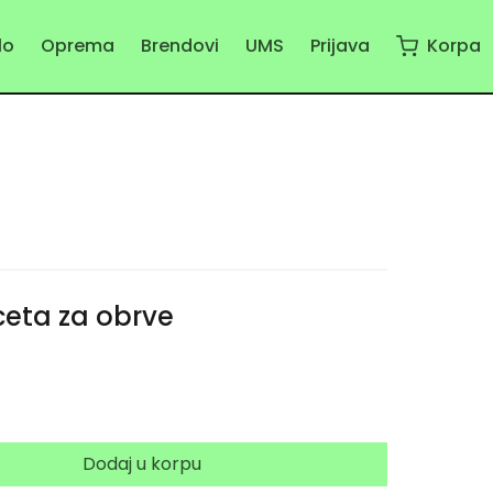
elo
Oprema
Brendovi
UMS
Prijava
Korpa
ceta za obrve
Dodaj u korpu