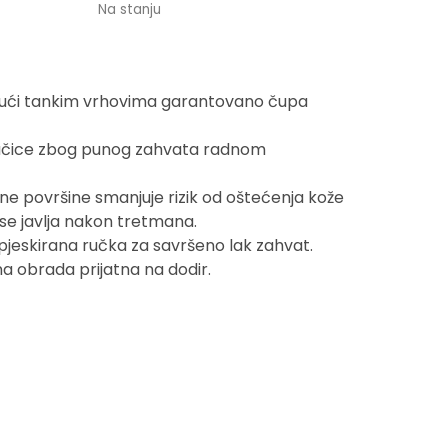
Na stanju
jujući tankim vrhovima garantovano čupa
dlačice zbog punog zahvata radnom
ne površine smanjuje rizik od oštećenja kože
 se javlja nakon tretmana.
pjeskirana ručka za savršeno lak zahvat.
a obrada prijatna na dodir.